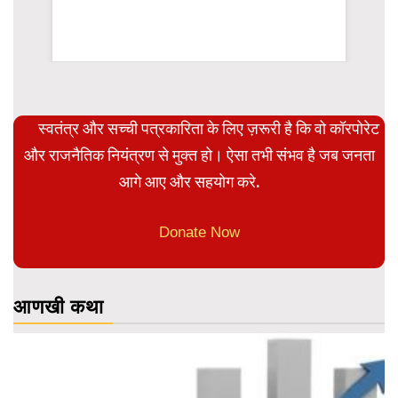
rsion
स्वतंत्र और सच्ची पत्रकारिता के लिए ज़रूरी है कि वो कॉरपोरेट
और राजनैतिक नियंत्रण से मुक्त हो। ऐसा तभी संभव है जब जनता
आगे आए और सहयोग करे.
Donate Now
आणखी कथा