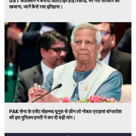
GST कलेक्शन ने बनाया ऑलटाइम हाई रिकॉर्ड, भर गया सरकार का
खजाना, जानें कैसे रचा इतिहास।
PAK सेना के एजेंट मोहम्मद यूनुस से छीन लो नोबल प्राइज! बांग्लादेश
की इस मुस्लिम हस्ती ने कर दी बड़ी मांग।