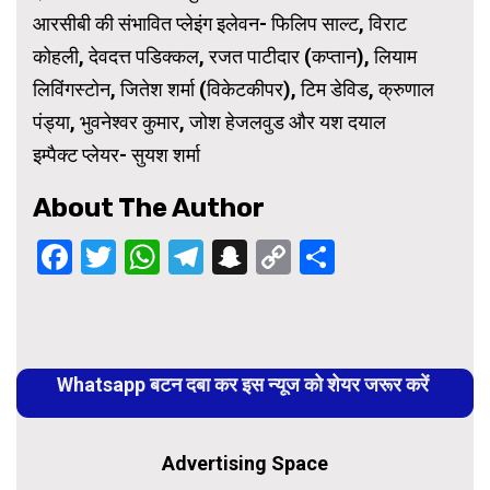
आरसीबी की संभावित प्लेइंग इलेवन- फिलिप साल्ट, विराट
कोहली, देवदत्त पडिक्कल, रजत पाटीदार (कप्तान), लियाम
लिविंगस्टोन, जितेश शर्मा (विकेटकीपर), टिम डेविड, क्रुणाल
पंड्या, भुवनेश्वर कुमार, जोश हेजलवुड और यश दयाल
इम्पैक्ट प्लेयर- सुयश शर्मा
About The Author
Facebook
Twitter
WhatsApp
Telegram
Snapchat
Copy
Share
Link
Continue
Reading
Whatsapp बटन दबा कर इस न्यूज को शेयर जरूर करें
Advertising Space