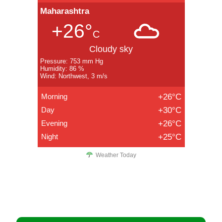
Maharashtra
+26°
C
Cloudy sky
Pressure: 753 mm Hg
Humidity: 86 %
Wind: Northwest, 3 m/s
Morning
+26°C
Day
+30°C
Evening
+26°C
Night
+25°C
Weather Today