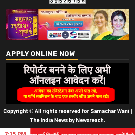
APPLY ONLINE NOW
Copyright © All rights reserved for Samachar Wani
|
The India News
by
Newsreach
.
7:15 PM