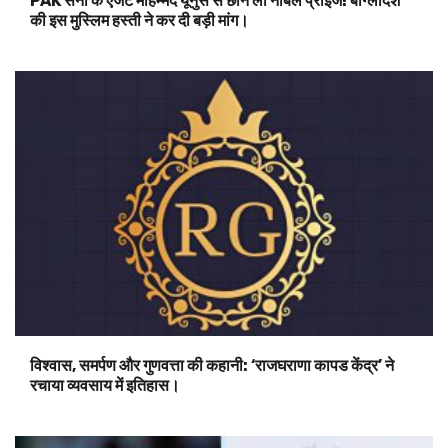
PAK सेना के एजेंट मोहम्मद यूनुस से छीन लो नोबल प्राइज! बांग्लादेश
की इस मुस्लिम हस्ती ने कर दी बड़ी मांग।
विश्वास, समर्पण और गुणवत्ता की कहानी: ‘राजघराणा कापड केंद्र’ ने
रचाया व्यवसाय में इतिहास।