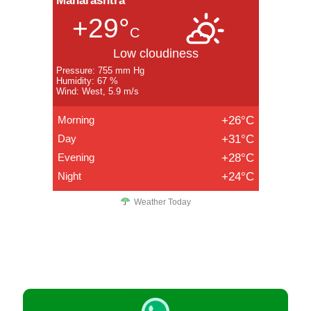
Maharashtra
+29°
C
Low cloudiness
Pressure: 755 mm Hg
Humidity: 67 %
Wind: West, 5.9 m/s
Morning
+26°C
Day
+31°C
Evening
+28°C
Night
+24°C
Weather Today