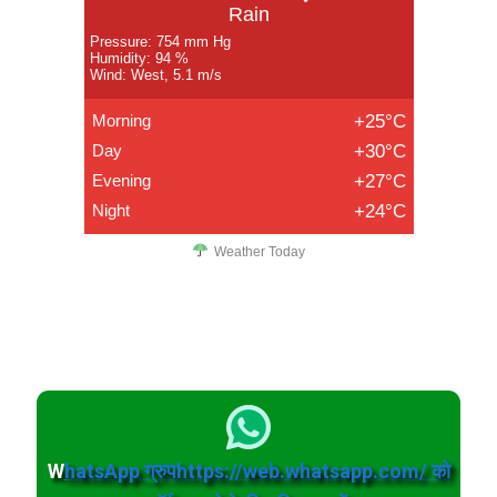
Rain
Pressure: 754 mm Hg
Humidity: 94 %
Wind: West, 5.1 m/s
Morning
+25°C
Day
+30°C
Evening
+27°C
Night
+24°C
Weather Today
W
hatsApp ग्रुपhttps://web.whatsapp.com/ को