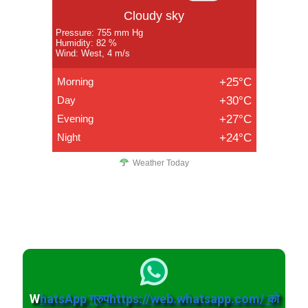
Cloudy sky
Pressure: 755 mm Hg
Humidity: 82 %
Wind: West, 4 m/s
Morning
+25°C
Day
+30°C
Evening
+27°C
Night
+24°C
Weather Today
W
hatsApp ग्रुपhttps://web.whatsapp.com/ को