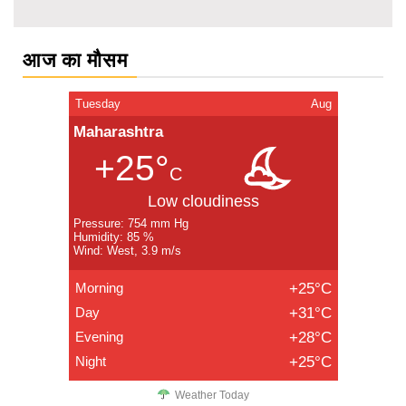
आज का मौसम
Tuesday
Aug
Maharashtra
+25°
C
Low cloudiness
Pressure: 754 mm Hg
Humidity: 85 %
Wind: West, 3.9 m/s
Morning
+25°C
Day
+31°C
Evening
+28°C
Night
+25°C
Weather Today