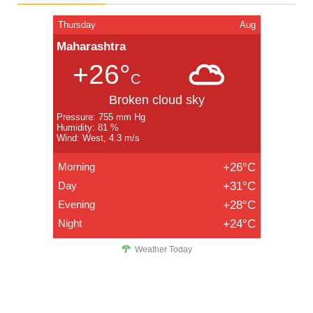
Thursday
Aug
Maharashtra
+26°
C
Broken cloud sky
Pressure: 755 mm Hg
Humidity: 81 %
Wind: West, 4.3 m/s
Morning
+26°C
Day
+31°C
Evening
+28°C
Night
+24°C
Weather Today