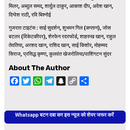
मिलर, अब्दुल समद, शार्दुल ठाकुर, आकाश दीप, अवेश खान,
दिग्वेश राठी, रवि बिश्नोई
गुजरात टाइटंस : साई सुदर्शन, शुभमन गिल (कप्तान), जोस
बटलर (विकेटकीपर), शेरफेन रदरफोर्ड, शाहरुख खान, राहुल
तेवतिया, अरशद खान, राशिद खान, साई किशोर, मोहम्मद
सिराज, प्रसिद्ध कृष्णा, कुलवंत खेजरोलिया/वाशिंगटन सुंदर
About The Author
Facebook
Twitter
WhatsApp
Telegram
Snapchat
Copy
Share
Link
Continue
Reading
Whatsapp बटन दबा कर इस न्यूज को शेयर जरूर करें