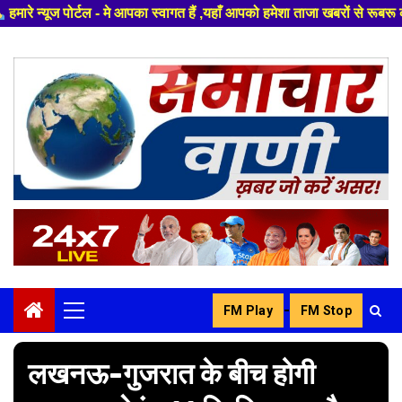
 स्वागत हैं ,यहाँ आपको हमेशा ताजा खबरों से रूबरू कराया जाएगा , खबर ओर विज्
Skip
to
content
-
FM Play
FM Stop
Primary
Menu
लखनऊ-गुजरात के बीच होगी