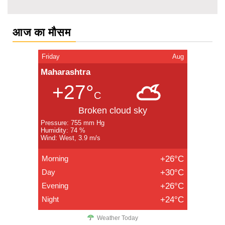
आज का मौसम
Friday
Aug
Maharashtra
+27°
C
Broken cloud sky
Pressure: 755 mm Hg
Humidity: 74 %
Wind: West, 3.9 m/s
Morning
+26°C
Day
+30°C
Evening
+26°C
Night
+24°C
Weather Today