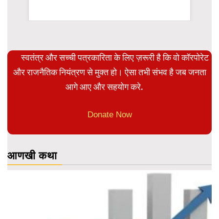
rsion
स्वतंत्र और सच्ची पत्रकारिता के लिए ज़रूरी है कि वो कॉरपोरेट
और राजनैतिक नियंत्रण से मुक्त हो। ऐसा तभी संभव है जब जनता
आगे आए और सहयोग करे.
Donate Now
आणखी कथा