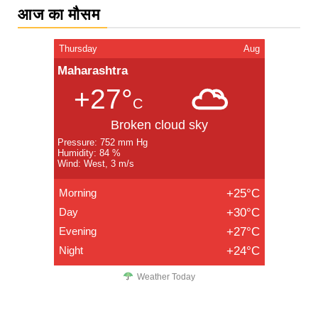
आज का मौसम
Thursday
Aug
Maharashtra
+27°
C
Broken cloud sky
Pressure: 752 mm Hg
Humidity: 84 %
Wind: West, 3 m/s
Morning
+25°C
Day
+30°C
Evening
+27°C
Night
+24°C
Weather Today