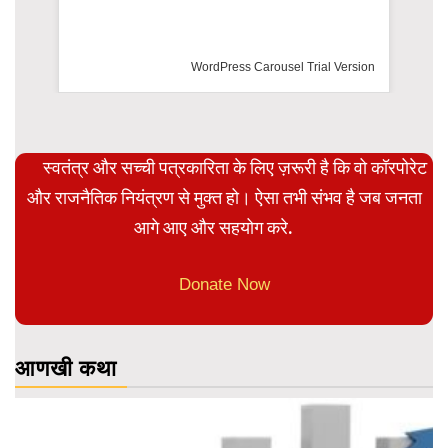
rsion
स्वतंत्र और सच्ची पत्रकारिता के लिए ज़रूरी है कि वो कॉरपोरेट
और राजनैतिक नियंत्रण से मुक्त हो। ऐसा तभी संभव है जब जनता
आगे आए और सहयोग करे.
Donate Now
आणखी कथा