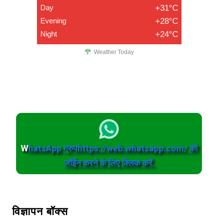
Day
+31°C
Evening
+28°C
Night
+24°C
Weather Today
W
hatsApp ग्रुपhttps://web.whatsapp.com/ को
जॉईन करने के लिए क्लिक करें.
विज्ञापन बॉक्स