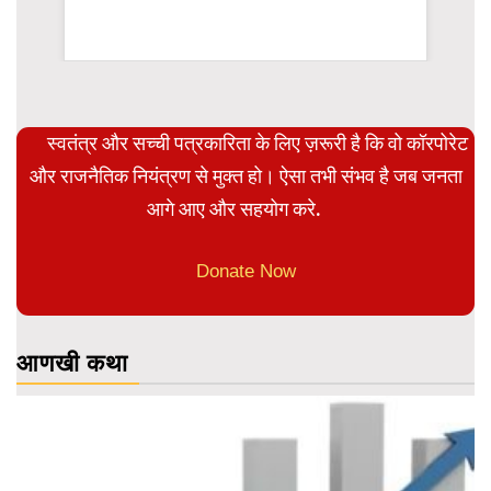
rsion
स्वतंत्र और सच्ची पत्रकारिता के लिए ज़रूरी है कि वो कॉरपोरेट
और राजनैतिक नियंत्रण से मुक्त हो। ऐसा तभी संभव है जब जनता
आगे आए और सहयोग करे.
Donate Now
आणखी कथा