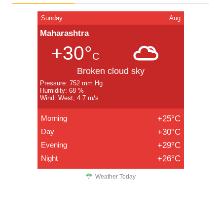
Sunday
Aug
Maharashtra
+30°
C
Broken cloud sky
Pressure: 752 mm Hg
Humidity: 68 %
Wind: West, 4.7 m/s
Morning
+25°C
Day
+30°C
Evening
+29°C
Night
+26°C
Weather Today