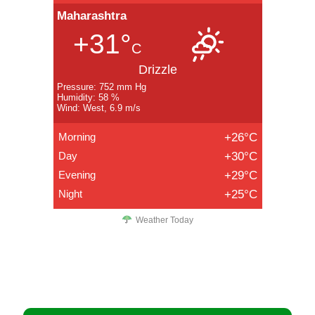
Maharashtra
+31°
C
Drizzle
Pressure: 752 mm Hg
Humidity: 58 %
Wind: West, 6.9 m/s
Morning
+26°C
Day
+30°C
Evening
+29°C
Night
+25°C
Weather Today