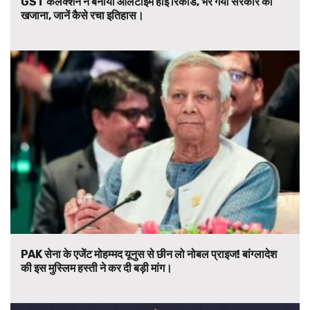
GST कलेक्शन ने बनाया ऑलटाइम हाई रिकॉर्ड, भर गया सरकार का
खजाना, जानें कैसे रचा इतिहास।
PAK सेना के एजेंट मोहम्मद यूनुस से छीन लो नोबल प्राइज! बांग्लादेश
की इस मुस्लिम हस्ती ने कर दी बड़ी मांग।