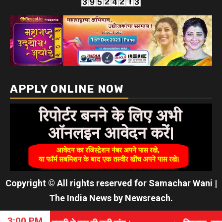
APPLY ONLINE NOW
Copyright © All rights reserved for Samachar Wani
|
The India News
by
Newsreach
.
3:00 PM