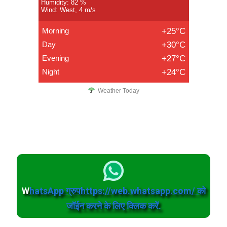
Humidity: 82 %
Wind: West, 4 m/s
Morning
+25°C
Day
+30°C
Evening
+27°C
Night
+24°C
Weather Today
W
hatsApp ग्रुपhttps://web.whatsapp.com/ को
जॉईन करने के लिए क्लिक करें.