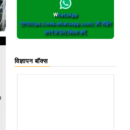
W
hatsApp
ग्रुपhttps://web.whatsapp.com/ को जॉईन
करने के लिए क्लिक करें.
विज्ञापन बॉक्स
।
य