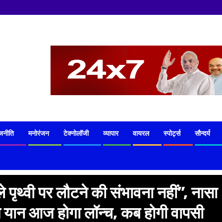
नमस्कार
ह
जनीति
मनोरंजन
टेक्नोलॉजी
व्यापार
वायरल
स्पोर्ट्स
सौन्दर्य
े पृथ्वी पर लौटने की संभावना नहीं”, नासा
ष यान आज होगा लॉन्च, कब होगी वापसी