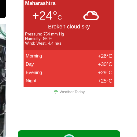
Maharashtra
+24°
C
Broken cloud sky
Pressure: 754 mm Hg
Humidity: 86 %
Wind: West, 4.4 m/s
Morning
+26°C
Day
+30°C
Evening
+29°C
Night
+25°C
Weather Today