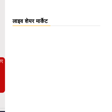
लाइव शेयर मार्केट
WordPress Carousel Trial Version
आए