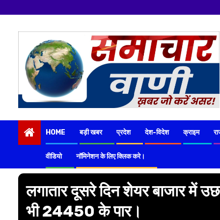
Skip
to
content
HOME
बड़ी खबर
प्रदेश
देश-विदेश
क्राइम
रा
वीडियो
नॉमिनेशन के लिए क्लिक करे।
लगातार दूसरे दिन शेयर बाजार में उछ
भी 24450 के पार।