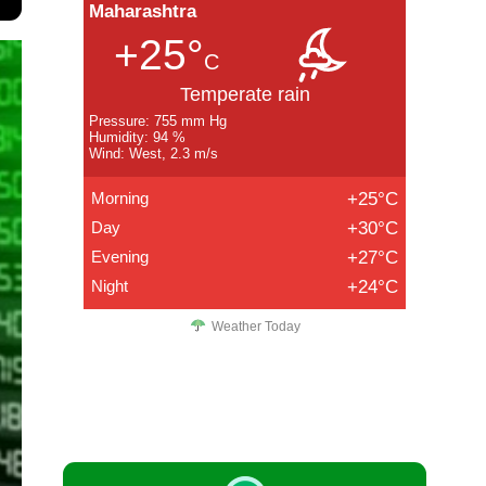
Maharashtra
+25°
C
Temperate rain
Pressure: 755 mm Hg
Humidity: 94 %
Wind: West, 2.3 m/s
Morning
+25°C
Day
+30°C
Evening
+27°C
Night
+24°C
Weather Today