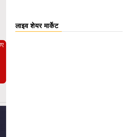
WordPress Carousel Trial Version
लाइव शेयर मार्केट
आए