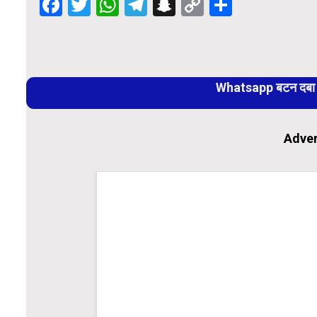
Facebook
Twitter
WhatsApp
Telegram
Snapchat
Copy
Share
Link
Continue
Reading
Whatsapp बटन दबा कर
Adver