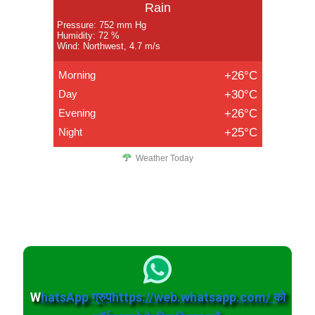
Rain
Pressure: 752 mm Hg
Humidity: 72 %
Wind: Northwest, 4.7 m/s
Morning
+26°C
Day
+30°C
Evening
+26°C
Night
+25°C
Weather Today
W
hatsApp ग्रुपhttps://web.whatsapp.com/ को