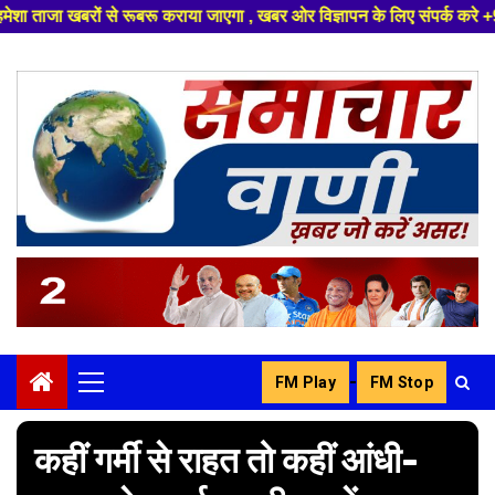
जाएगा , खबर ओर विज्ञापन के लिए संपर्क करे +91 8329626839 ,हमारे यूट्यूब चैन
Skip
to
content
-
FM Play
FM Stop
Primary
Menu
कहीं गर्मी से राहत तो कहीं आंधी-