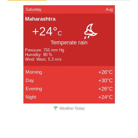
Saturday
Aug
Maharashtra
+24°
C
Temperate rain
Pressure: 755 mm Hg
Humidity: 90 %
Wind: West, 5.3 m/s
Morning
+26°C
Day
+30°C
Evening
+26°C
Night
+24°C
Weather Today