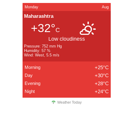
Monday
Aug
Maharashtra
+32°
C
Low cloudiness
Pressure: 752 mm Hg
Humidity: 57 %
Wind: West, 5.5 m/s
Morning
+25°C
Day
+30°C
Evening
+28°C
Night
+24°C
Weather Today