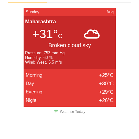
Sunday
Aug
Maharashtra
+31°
C
Broken cloud sky
Pressure: 753 mm Hg
Humidity: 60 %
Wind: West, 5.5 m/s
Morning
+25°C
Day
+30°C
Evening
+29°C
Night
+26°C
Weather Today