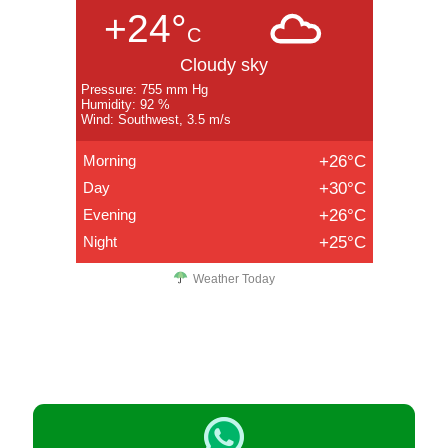
+24°
C
Cloudy sky
Pressure: 755 mm Hg
Humidity: 92 %
Wind: Southwest, 3.5 m/s
Morning
+26°C
Day
+30°C
Evening
+26°C
Night
+25°C
Weather Today