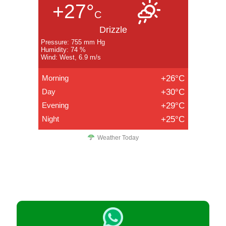
+27°
C
Drizzle
Pressure: 755 mm Hg
Humidity: 74 %
Wind: West, 6.9 m/s
Morning
+26°C
Day
+30°C
Evening
+29°C
Night
+25°C
Weather Today