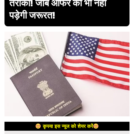
तरीका! जॉब ऑफर की भी नहीं
पड़ेगी जरूरत!
कृपया इस न्यूज को शेयर करें