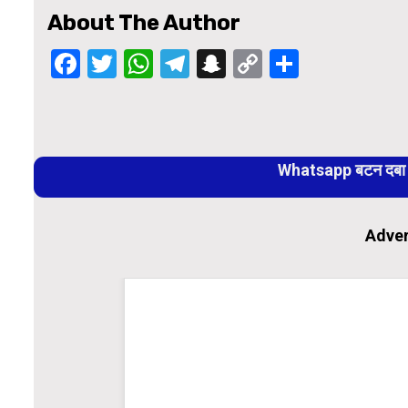
About The Author
Facebook
Twitter
WhatsApp
Telegram
Snapchat
Copy
Share
Link
Continue
Reading
Whatsapp बटन दबा कर
Adver