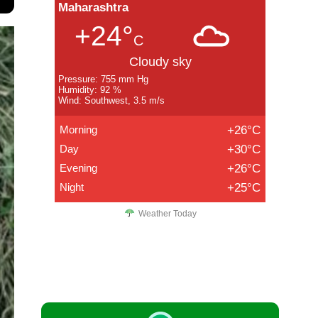
Maharashtra
+24°
C
Cloudy sky
Pressure: 755 mm Hg
Humidity: 92 %
Wind: Southwest, 3.5 m/s
Morning
+26°C
Day
+30°C
Evening
+26°C
Night
+25°C
Weather Today