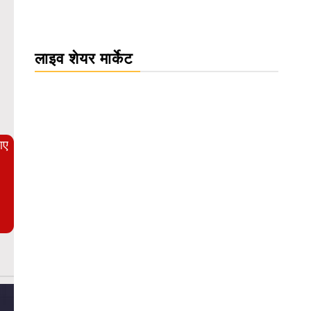
लाइव शेयर मार्केट
WordPress Carousel Trial Version
आए