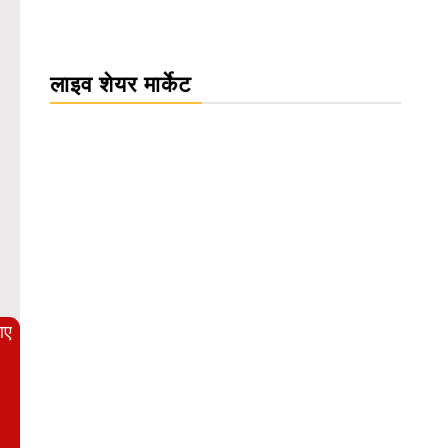
लाइव शेयर मार्केट
WordPress Carousel Trial Version
आए