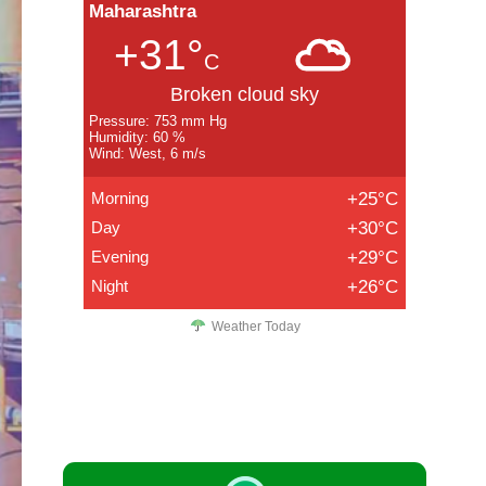
Maharashtra
+31°
C
Broken cloud sky
Pressure: 753 mm Hg
Humidity: 60 %
Wind: West, 6 m/s
Morning
+25°C
Day
+30°C
Evening
+29°C
Night
+26°C
Weather Today