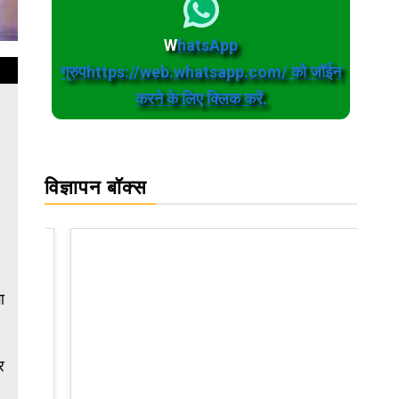
W
hatsApp
ग्रुपhttps://web.whatsapp.com/ को जॉईन
करने के लिए क्लिक करें.
विज्ञापन बॉक्स
ा
र