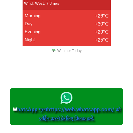
Wind: West, 7.3 m/s
Morning
+26°C
Day
+30°C
Evening
+29°C
Night
+25°C
Weather Today
W
hatsApp ग्रुपhttps://web.whatsapp.com/ को
जॉईन करने के लिए क्लिक करें.