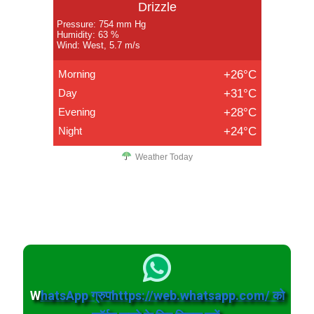
Drizzle
Pressure: 754 mm Hg
Humidity: 63 %
Wind: West, 5.7 m/s
Morning
+26°C
Day
+31°C
Evening
+28°C
Night
+24°C
Weather Today
W
hatsApp ग्रुपhttps://web.whatsapp.com/ को