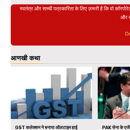
स्वतंत्र और सच्ची पत्रकारिता के लिए ज़रूरी है कि वो कॉरपो
और स
D
आणखी कथा
GST कलेक्शन ने बनाया ऑलटाइम हाई
PAK सेना के एजें