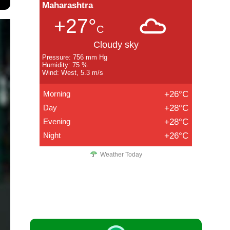
Maharashtra
+27°
C
Cloudy sky
Pressure: 756 mm Hg
Humidity: 75 %
Wind: West, 5.3 m/s
Morning
+26°C
Day
+28°C
Evening
+28°C
Night
+26°C
Weather Today