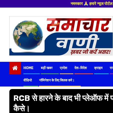
नमस्कार
हमारे न्यूज पोर्टल - मे आपका स्वागत हैं ,यहा
Skip
to
content
HOME
बड़ी खबर
प्रदेश
देश-विदेश
क्राइम
रा
वीडियो
नॉमिनेशन के लिए क्लिक करे।
RCB से हारने के बाद भी प्लेऑफ में 
कैसे।