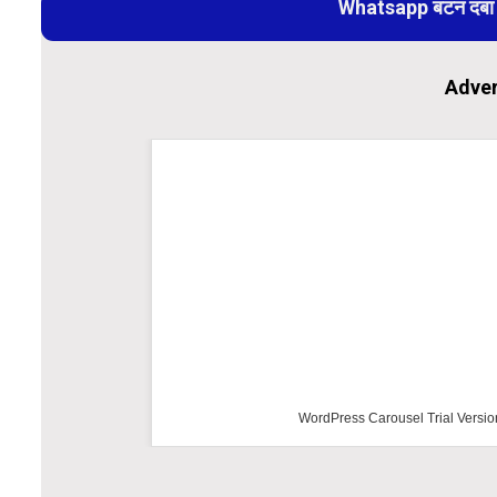
Whatsapp बटन दबा कर
Adver
WordPress Carousel Trial Versio