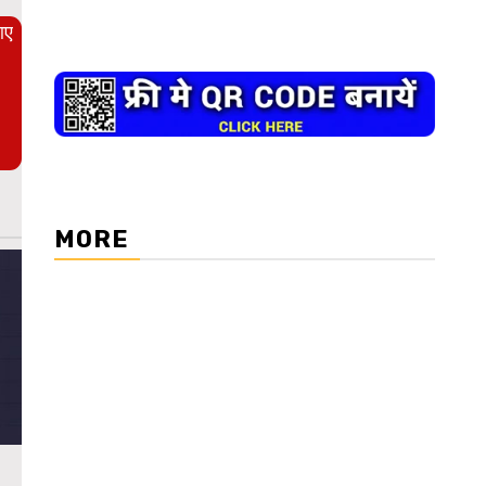
आए
MORE