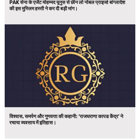
PAK सेना के एजेंट मोहम्मद यूनुस से छीन लो नोबल प्राइज! बांग्लादेश
की इस मुस्लिम हस्ती ने कर दी बड़ी मांग।
विश्वास, समर्पण और गुणवत्ता की कहानी: ‘राजघराणा कापड केंद्र’ ने
रचाया व्यवसाय में इतिहास।