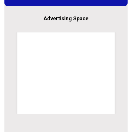
Advertising Space
rsion