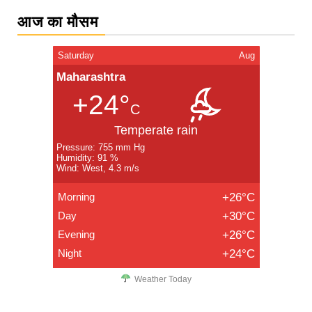
आज का मौसम
Saturday
Aug
Maharashtra
+24°
C
Temperate rain
Pressure: 755 mm Hg
Humidity: 91 %
Wind: West, 4.3 m/s
Morning
+26°C
Day
+30°C
Evening
+26°C
Night
+24°C
Weather Today