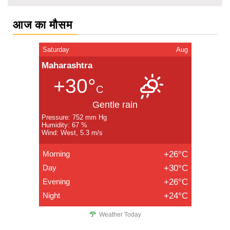
आज का मौसम
Saturday
Aug
Maharashtra
+30°
C
Gentle rain
Pressure: 752 mm Hg
Humidity: 67 %
Wind: West, 5.3 m/s
Morning
+26°C
Day
+30°C
Evening
+26°C
Night
+24°C
Weather Today