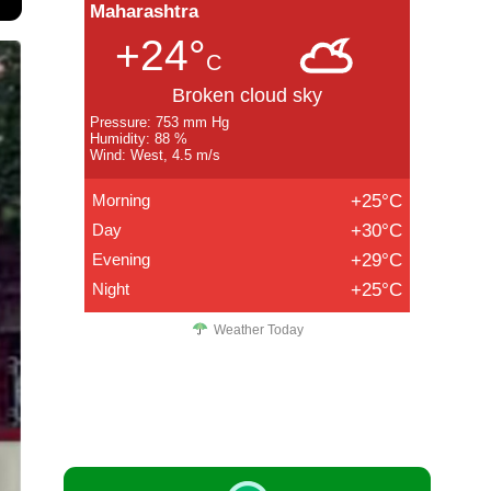
Maharashtra
+24°
C
Broken cloud sky
Pressure: 753 mm Hg
Humidity: 88 %
Wind: West, 4.5 m/s
Morning
+25°C
Day
+30°C
Evening
+29°C
Night
+25°C
Weather Today