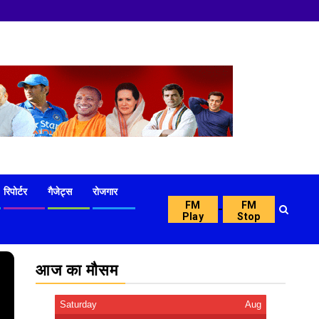
नमस्का
रिपोर्टर
गैजेट्स
रोजगार
FM
FM
-
Play
Stop
आज का मौसम
Saturday
Aug