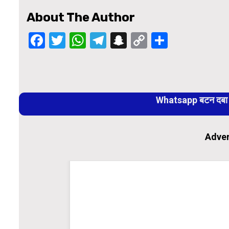
About The Author
Facebook
Twitter
WhatsApp
Telegram
Snapchat
Copy
Share
Link
Continue
Reading
Whatsapp बटन दबा कर
Adver