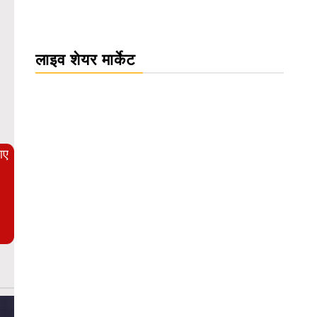
लाइव शेयर मार्केट
WordPress Carousel Trial Version
आए