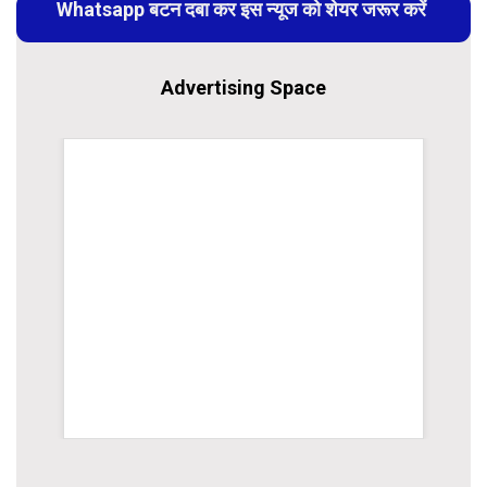
Whatsapp बटन दबा कर इस न्यूज को शेयर जरूर करें
Advertising Space
rsion