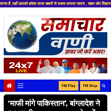
रों से रूबरू कराया जाएगा , खबर ओर विज्ञापन के लिए संपर्क करे +91 832962683
Skip
to
content
-
FM Play
FM Stop
Primary
Menu
‘माफी मांगे पाकिस्तान’, बांग्लादेश ने