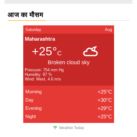
आज का मौसम
Saturday
Aug
Maharashtra
+25°
C
Broken cloud sky
Pressure: 754 mm Hg
Humidity: 87 %
Wind: West, 4.6 m/s
Morning
+25°C
Day
+30°C
Evening
+29°C
Night
+25°C
Weather Today