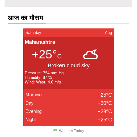
आज का मौसम
Saturday
Aug
Maharashtra
+25°
C
Broken cloud sky
Pressure: 754 mm Hg
Humidity: 87 %
Wind: West, 4.6 m/s
Morning
+25°C
Day
+30°C
Evening
+29°C
Night
+25°C
Weather Today