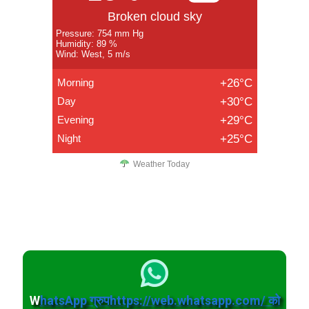
Broken cloud sky
Pressure: 754 mm Hg
Humidity: 89 %
Wind: West, 5 m/s
Morning
+26°C
Day
+30°C
Evening
+29°C
Night
+25°C
Weather Today
W
hatsApp ग्रुपhttps://web.whatsapp.com/ को