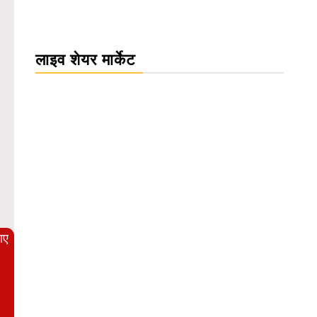
लाइव शेयर मार्केट
WordPress Carousel Trial Version
आए