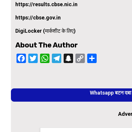
https://results.cbse.nic.in
https://cbse.gov.in
DigiLocker (मार्कशीट के लिए)
About The Author
Facebook
Twitter
WhatsApp
Telegram
Snapchat
Copy
Share
Link
Continue
Reading
Whatsapp बटन दबा कर
Adver