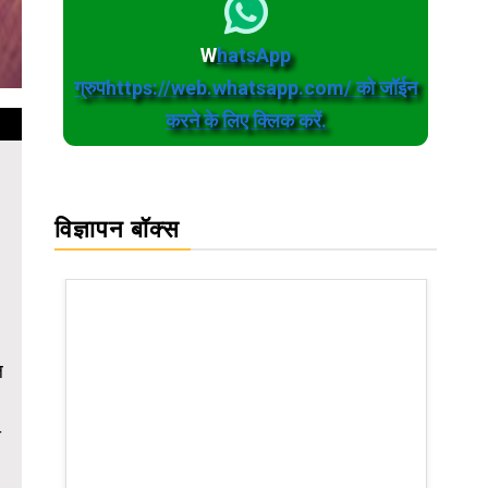
W
hatsApp
ग्रुपhttps://web.whatsapp.com/ को जॉईन
करने के लिए क्लिक करें.
विज्ञापन बॉक्स
ल
य