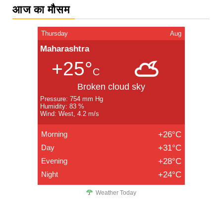
आज का मौसम
Thursday
Aug
Maharashtra
+25°
C
Broken cloud sky
Pressure: 754 mm Hg
Humidity: 83 %
Wind: West, 4.2 m/s
Morning
+26°C
Day
+31°C
Evening
+28°C
Night
+24°C
Weather Today