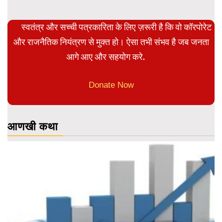
स्वतंत्र और सच्ची पत्रकारिता के लिए ज़रूरी है कि वो कॉरपोरेट
और राजनैतिक नियंत्रण से मुक्त हो। ऐसा तभी संभव है जब जनता
आगे आए और सहयोग करे.
Donate Now
आणखी कथा