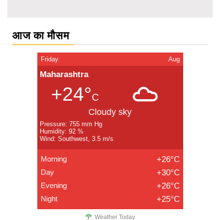
आज का मौसम
Friday
Aug
Maharashtra
+24°
C
Cloudy sky
Pressure: 755 mm Hg
Humidity: 92 %
Wind: Southwest, 3.5 m/s
Morning
+26°C
Day
+30°C
Evening
+26°C
Night
+25°C
Weather Today