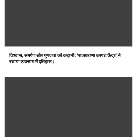
14 साल के वैभव सूर्यवंशी की उम्र में बदलाव? विजेंदर सिंह की पोस्ट से
हलचल मची; उन्होंने कहा, ‘इन दिनों क्रिकेट में….’
हमारे बारे में
समाचार वानी - यह भारत का सबसे तेजी से बढ़ने वाला एक समाचार
वेबसाइट हैं जो राजनीति, व्यापार, मनोरंजन, खेल और सामाजिक मुद्दों
से संबंधित ताजा समाचार प्रदान करता हैं। हम देश और विदेश में