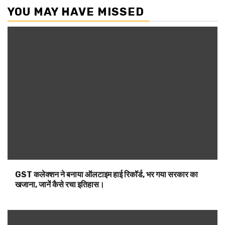
GST कलेक्शन ने बनाया ऑलटाइम हाई रिकॉर्ड, भर गया सरकार का
खजाना, जानें कैसे रचा इतिहास।
PAK सेना के एजेंट मोहम्मद यूनुस से छीन लो नोबल प्राइज! बांग्लादेश
की इस मुस्लिम हस्ती ने कर दी बड़ी मांग।