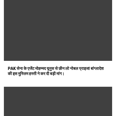
विश्वास, समर्पण और गुणवत्ता की कहानी: ‘राजघराणा कापड केंद्र’ ने
रचाया व्यवसाय में इतिहास।