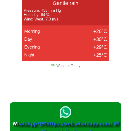
Gentle rain
Pressure: 755 mm Hg
Humidity: 64 %
Wind: West, 7.3 m/s
Morning
+26°C
Day
+30°C
Evening
+29°C
Night
+25°C
Weather Today
W
hatsApp ग्रुपhttps://web.whatsapp.com/ को