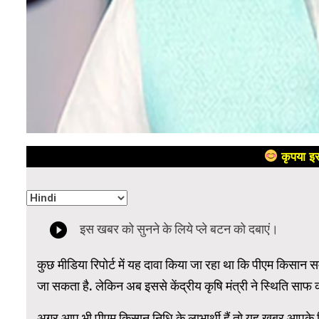
कृपया इस
कुछ मीड‍िया र‍िपोर्ट में यह दावा क‍िया जा रहा था क‍ि पीएम क‍िसान
जा सकता है. लेक‍िन अब इससे केंद्रीय कृष‍ि मंत्री ने स्‍थ‍िति सा
अगर आप भी पीएम क‍िसान न‍िध‍ि के लाभार्थी हैं तो यह खबर आपके ल