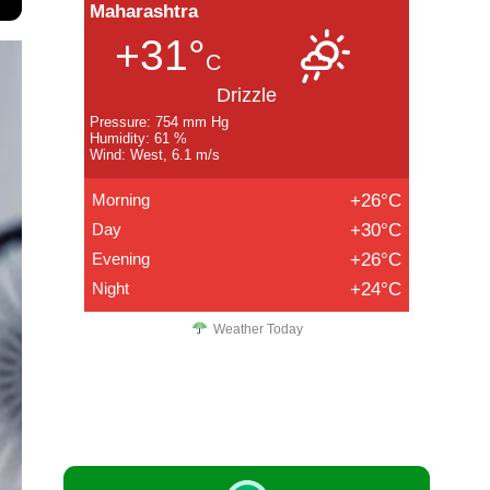
Maharashtra
+31°
C
Drizzle
Pressure: 754 mm Hg
Humidity: 61 %
Wind: West, 6.1 m/s
Morning
+26°C
Day
+30°C
Evening
+26°C
Night
+24°C
Weather Today