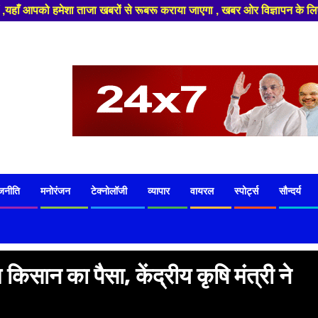
ों से रूबरू कराया जाएगा , खबर ओर विज्ञापन के लिए संपर्क करे +91 8329626839
जनीति
मनोरंजन
टेक्नोलॉजी
व्यापार
वायरल
स्पोर्ट्स
सौन्दर्य
‍िसान का पैसा, केंद्रीय कृष‍ि मंत्री ने