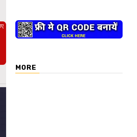
आए
MORE