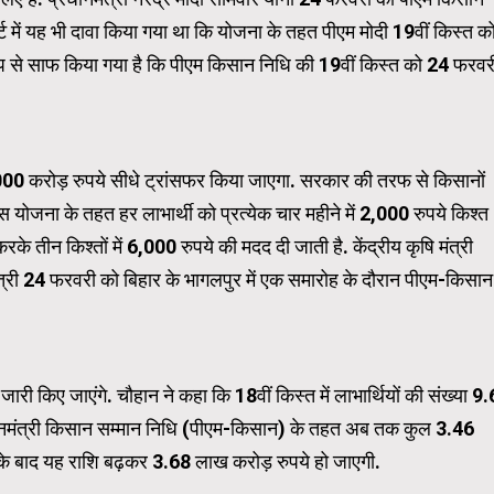
र्ट में यह भी दावा क‍िया गया था क‍ि योजना के तहत पीएम मोदी 19वीं क‍िस्‍त क
 साफ क‍िया गया है क‍ि पीएम क‍िसान न‍िध‍ि की 19वीं क‍िस्‍त को 24 फरवर
Carousel Trial Version
000 करोड़ रुपये सीधे ट्रांसफर किया जाएगा. सरकार की तरफ से क‍िसानों
 योजना के तहत हर लाभार्थी को प्रत्‍येक चार महीने में 2,000 रुपये क‍िश्‍त
े तीन क‍िश्‍तों में 6,000 रुपये की मदद दी जाती है. केंद्रीय कृषि मंत्री
मंत्री 24 फरवरी को बिहार के भागलपुर में एक समारोह के दौरान पीएम-किसान
री किए जाएंगे. चौहान ने कहा कि 18वीं किस्त में लाभार्थियों की संख्या 9.
्रधानमंत्री किसान सम्मान निधि (पीएम-किसान) के तहत अब तक कुल 3.46
े के बाद यह राशि बढ़कर 3.68 लाख करोड़ रुपये हो जाएगी.