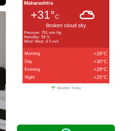
Maharashtra
+31°
C
Broken cloud sky
Pressure: 751 mm Hg
Humidity: 59 %
Wind: West, 6.5 m/s
Morning
+26°C
Day
+30°C
Evening
+29°C
Night
+25°C
Weather Today