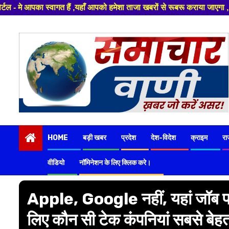
ाँ आपको हमेशा ताजा खबरों से रूबरू कराया जाएगा , खबर ओर विज्ञापन के लिए संपर
Skip
to
content
HOME
बड़ी खबर
प्रदेश
देश-विदेश
क्राइम
रा
वीडियो
नॉमिनेशन के लिए क्लिक करे।
Apple, Google नहीं, यहां जॉब पाना
लिए कौन सी टेक कंपनियां सबसे बेहतर