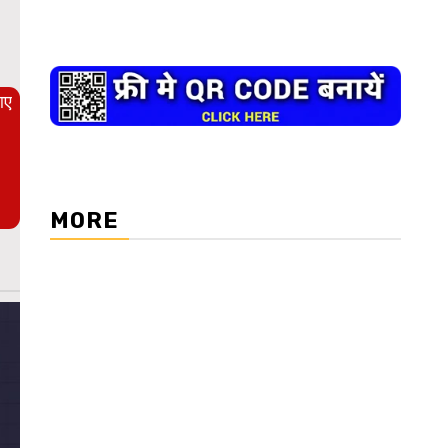
WordPress Carousel Trial Version
आए
MORE