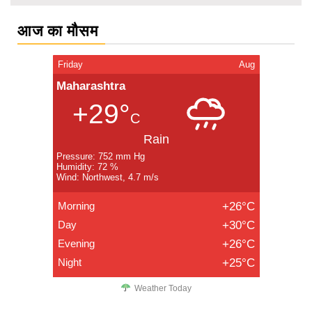
आज का मौसम
Friday
Aug
Maharashtra
+29°
C
Rain
Pressure: 752 mm Hg
Humidity: 72 %
Wind: Northwest, 4.7 m/s
Morning
+26°C
Day
+30°C
Evening
+26°C
Night
+25°C
Weather Today