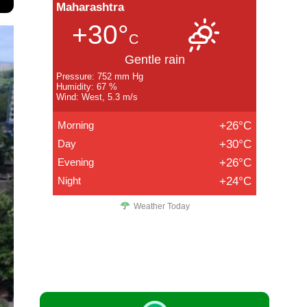
Maharashtra
+30°
C
Gentle rain
Pressure: 752 mm Hg
Humidity: 67 %
Wind: West, 5.3 m/s
Morning
+26°C
Day
+30°C
Evening
+26°C
Night
+24°C
Weather Today