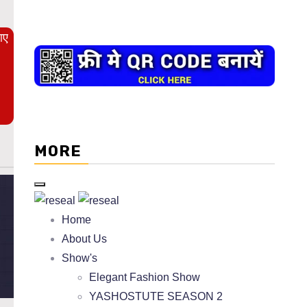
आए
MORE