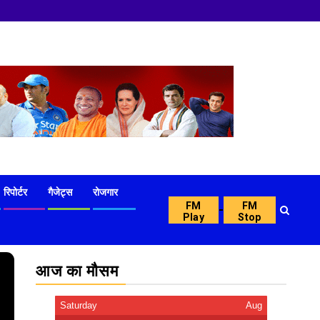
रिपोर्टर
गैजेट्स
रोजगार
FM
FM
-
Play
Stop
आज का मौसम
Saturday
Aug