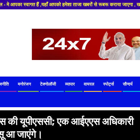
यहाँ आपको हमेशा ताजा खबरों से रूबरू कराया जाएगा , खबर ओर विज्ञापन के लिए सं
जनीति
मनोरंजन
टेक्नोलॉजी
व्यापार
वायरल
स्पोर्ट्स
सौन्दर्य
 कर पास की यूपीएससी; एक आईएएस अधिकारी
सू आ जाएंगे।