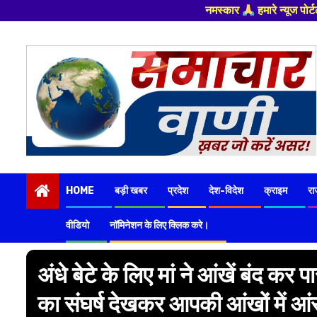
नमस्कार
हमारे न्यूज पोर्टल - मे आपका स्वागत हैं ,
Skip
to
content
HOME
बड़ी खबर
प्रदेश
देश-विदेश
क्राइम
रा
वीडियो
नॉमिनेशन के लिए क्लिक करे।
अंधे बेटे के लिए मां ने आंखें बंद
का संघर्ष देखकर आपकी आंखों में आं