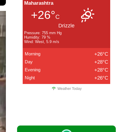
Maharashtra
+26°
C
Drizzle
Pressure: 755 mm Hg
Humidity: 79 %
Wind: West, 5.9 m/s
Morning
+26°C
Day
+28°C
Evening
+28°C
Night
+26°C
Weather Today