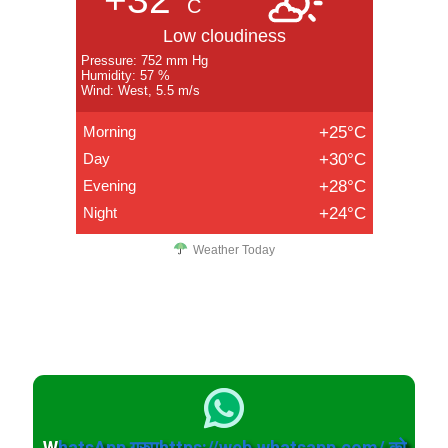
C
Low cloudiness
Pressure: 752 mm Hg
Humidity: 57 %
Wind: West, 5.5 m/s
Morning
+25°C
Day
+30°C
Evening
+28°C
Night
+24°C
Weather Today
W
hatsApp ग्रुपhttps://web.whatsapp.com/ को