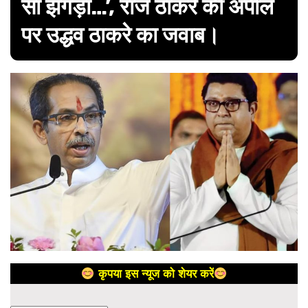
सा झगड़ा…’, राज ठाकरे की अपील
पर उद्धव ठाकरे का जवाब।
कृपया इस न्यूज को शेयर करें