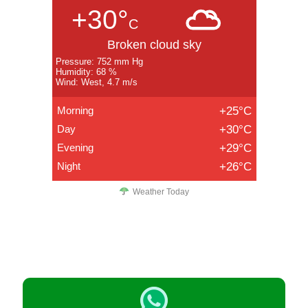
+30°
C
Broken cloud sky
Pressure: 752 mm Hg
Humidity: 68 %
Wind: West, 4.7 m/s
Morning
+25°C
Day
+30°C
Evening
+29°C
Night
+26°C
Weather Today