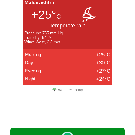
Maharashtra
+25°
C
Temperate rain
Pressure: 755 mm Hg
Humidity: 94 %
Wind: West, 2.3 m/s
Morning
+25°C
Day
+30°C
Evening
+27°C
Night
+24°C
Weather Today