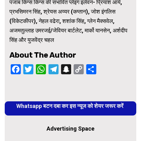
पंजाब किंग्स किंग्स की संभावित प्लेइंग इलेवन- प्रियांश आर्य,
प्रभसिमरन सिंह, श्रेयस अय्यर (कप्तान), जोश इंगलिस
(विकेटकीपर), नेहल वढेरा, शशांक सिंह, ग्लेन मैक्सवेल,
अजमतुल्लाह उमरजई/जेवियर बार्टलेट, मार्को यानसेन, अर्शदीप
सिंह और युजवेंद्र चहल
About The Author
Facebook
Twitter
WhatsApp
Telegram
Snapchat
Copy
Share
Link
Continue
Reading
Whatsapp बटन दबा कर इस न्यूज को शेयर जरूर करें
Advertising Space