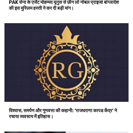
PAK सेना के एजेंट मोहम्मद यूनुस से छीन लो नोबल प्राइज! बांग्लादेश
की इस मुस्लिम हस्ती ने कर दी बड़ी मांग।
विश्वास, समर्पण और गुणवत्ता की कहानी: ‘राजघराणा कापड केंद्र’ ने
रचाया व्यवसाय में इतिहास।