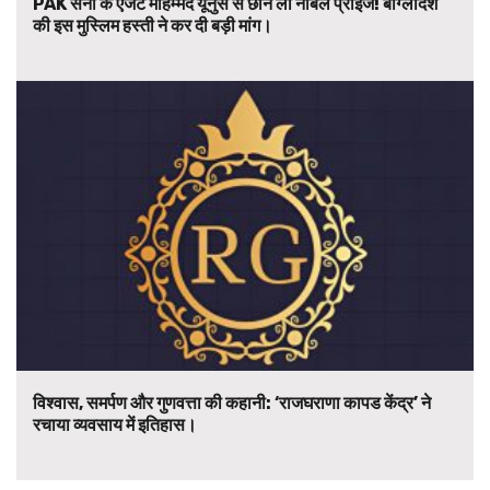
PAK सेना के एजेंट मोहम्मद यूनुस से छीन लो नोबल प्राइज! बांग्लादेश
की इस मुस्लिम हस्ती ने कर दी बड़ी मांग।
विश्वास, समर्पण और गुणवत्ता की कहानी: ‘राजघराणा कापड केंद्र’ ने
रचाया व्यवसाय में इतिहास।