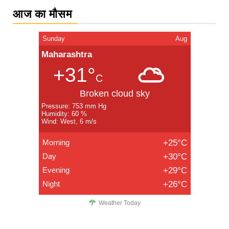
आज का मौसम
Sunday
Aug
Maharashtra
+31°
C
Broken cloud sky
Pressure: 753 mm Hg
Humidity: 60 %
Wind: West, 6 m/s
Morning
+25°C
Day
+30°C
Evening
+29°C
Night
+26°C
Weather Today