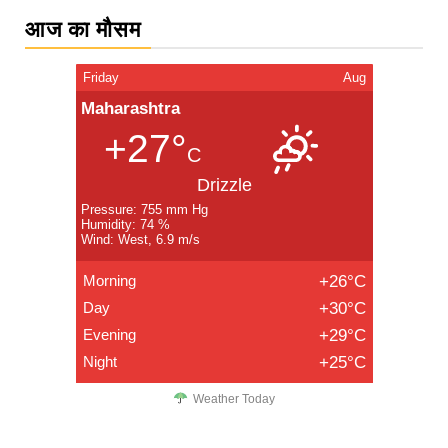
आज का मौसम
Friday
Aug
Maharashtra
+27°
C
Drizzle
Pressure: 755 mm Hg
Humidity: 74 %
Wind: West, 6.9 m/s
Morning
+26°C
Day
+30°C
Evening
+29°C
Night
+25°C
Weather Today