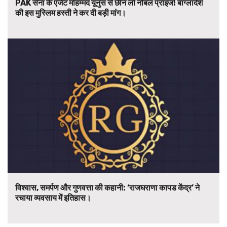
PAK सेना के एजेंट मोहम्मद यूनुस से छीन लो नोबल प्राइज! बांग्लादेश
की इस मुस्लिम हस्ती ने कर दी बड़ी मांग।
विश्वास, समर्पण और गुणवत्ता की कहानी: ‘राजघराणा कापड केंद्र’ ने
रचाया व्यवसाय में इतिहास।