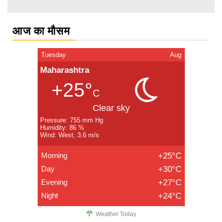
आज का मौसम
Tuesday
Aug
Maharashtra
+25°
C
Clear sky
Pressure: 755 mm Hg
Humidity: 86 %
Wind: West, 3.6 m/s
Morning
+25°C
Day
+30°C
Evening
+27°C
Night
+24°C
Weather Today