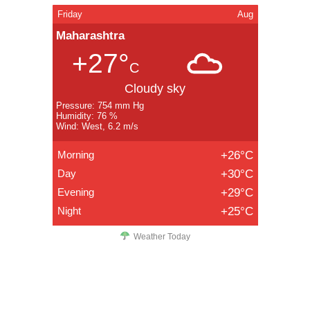
Friday
Aug
Maharashtra
+27°
C
Cloudy sky
Pressure: 754 mm Hg
Humidity: 76 %
Wind: West, 6.2 m/s
Morning
+26°C
Day
+30°C
Evening
+29°C
Night
+25°C
Weather Today